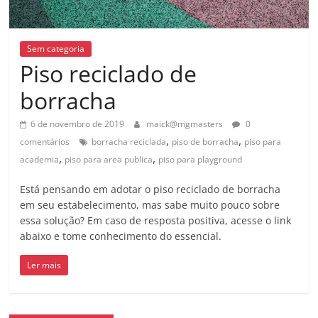
Sem categoria
Piso reciclado de
borracha
6 de novembro de 2019
maick@mgmasters
0
,
,
comentários
borracha reciclada
piso de borracha
piso para
,
,
academia
piso para area publica
piso para playground
Está pensando em adotar o piso reciclado de borracha
em seu estabelecimento, mas sabe muito pouco sobre
essa solução? Em caso de resposta positiva, acesse o link
abaixo e tome conhecimento do essencial.
Ler mais