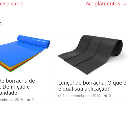
cisa saber
Acoplamentos
→
m
de borracha de
Lençol de borracha: O que é
: Definição e
e qual sua aplicação?
alidade
6 de novembro de 2019
0
embro de 2019
0