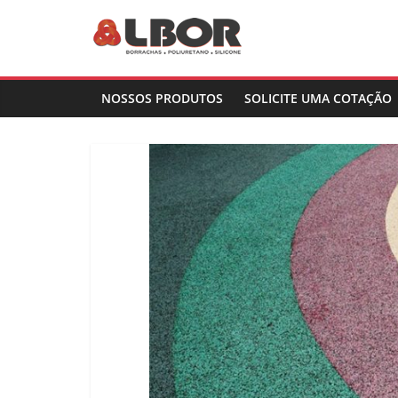
Pular
para
Blog
o
conteúdo
|
NOSSOS PRODUTOS
SOLICITE UMA COTAÇÃO
Lbor
Borrachas