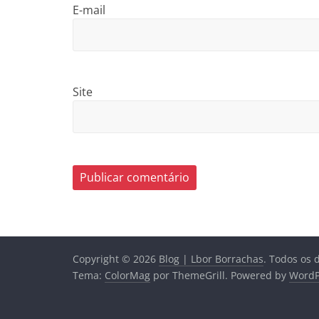
E-mail
Site
Copyright © 2026
Blog | Lbor Borrachas
. Todos os 
Tema:
ColorMag
por ThemeGrill. Powered by
WordP