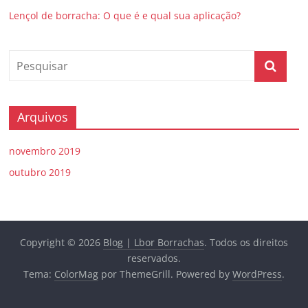
Lençol de borracha: O que é e qual sua aplicação?
Arquivos
novembro 2019
outubro 2019
Copyright © 2026
Blog | Lbor Borrachas
. Todos os direitos
reservados.
Tema:
ColorMag
por ThemeGrill. Powered by
WordPress
.